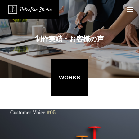
制
作
実
績
・
お
客
様
の
声
WORKS